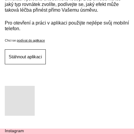
jaký typ rovnátek zvolíte, podívejte se, jaký efekt může
taková léčba přinést
přímo Vašemu úsměvu
.
Pro otevření a práci v aplikaci použijte nejlépe svůj mobilní
telefon.
Chci se
podívat do aplikace
Stáhnout aplikaci
Instagram