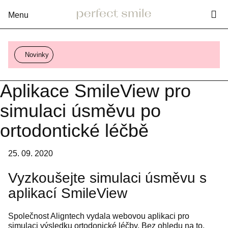
Vy
Rozbalení
menu
Novinky
Aplikace SmileView pro
simulaci úsměvu po
ortodontické léčbě
25. 09. 2020
Vyzkoušejte simulaci úsměvu s
aplikací SmileView
Společnost Aligntech vydala webovou aplikaci pro
simulaci výsledku ortodonické léčby. Bez ohledu na to,